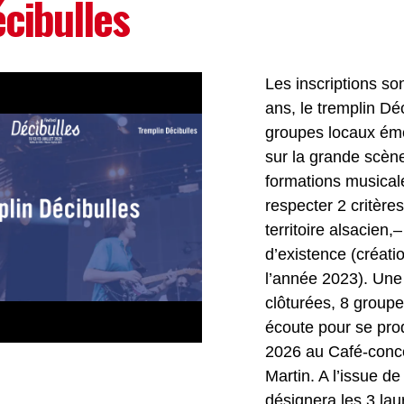
cibulles
Les inscriptions so
ans, le tremplin Dé
groupes locaux éme
sur la grande scène 
formations musical
respecter 2 critères
territoire alsacien
d’existence (créati
l’année 2023). Une f
clôturées, 8 groupe
écoute pour se prod
2026 au Café-conce
Martin. A l’issue de
désignera les 3 laur