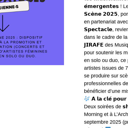
𝗲́𝗺𝗲𝗿𝗴𝗲𝗻𝘁𝗲𝘀 ! L
𝗦𝗰𝗲̀𝗻𝗲 𝟮𝟬𝟮𝟱, po
en partenariat avec 𝗙
𝗦𝗽𝗲𝗰𝘁𝗮𝗰𝗹𝗲, r
dans le cadre de la 𝗰
𝗝𝗜𝗥𝗔𝗙𝗘 des Mus
pour soutenir les 
en solo ou duo, ce
artistes issues de 7
se produire sur scè
professionnelles de 
bénéficier d’une mi
𝗔̀ 𝗹𝗮 𝗰𝗹𝗲́ 𝗽𝗼𝘂𝗿
Deux soirées de 𝘀𝗵
Morning et à L’Arch
septembre 2025 (pr