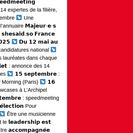
𝗲𝗱𝗺𝗲𝗲𝘁𝗶𝗻𝗴
4 expertes de la filière,
ptembre
Une
ur l’annuaire 𝗠𝗮𝗷𝗲𝘂𝗿·𝗲·𝘀
𝗲𝘀𝗮𝗶𝗱.𝘀𝗼 𝗙𝗿𝗮𝗻𝗰𝗲
𝟬𝟮𝟱
𝗗𝘂 𝟭𝟮 𝗺𝗮𝗶 𝗮𝘂
 à candidatures national
 des lauréates dans chaque
𝗹𝗹𝗲𝘁 : annonce des 14
ées
𝟭𝟱 𝘀𝗲𝗽𝘁𝗲𝗺𝗯𝗿𝗲 :
Morning (Paris)
𝟭𝟲
showcases à L’Archipel
𝘁𝗲𝗺𝗯𝗿𝗲 : speedmeeting
𝗲́𝗹𝗲𝗰𝘁𝗶𝗼𝗻 Pour
Être une musicienne
𝗹𝗲𝗮𝗱𝗲𝗿𝘀𝗵𝗶𝗽 𝗲𝘀𝘁
re 𝗮𝗰𝗰𝗼𝗺𝗽𝗮𝗴𝗻𝗲́𝗲