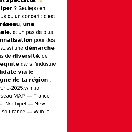
𝗶𝗹 𝗦𝗽𝗲𝗰𝘁𝗮𝗰𝗹𝗲.
𝗶𝗰𝗶𝗽𝗲𝗿 ? Seule(s) en
lus qu’un concert : c’est
𝗿𝗲́𝘀𝗲𝗮𝘂, 𝘂𝗻𝗲
𝗶𝗼𝗻𝗮𝗹𝗲, et un pas de plus
𝗻𝗻𝗮𝗹𝗶𝘀𝗮𝘁𝗶𝗼𝗻 pour des
ussi une 𝗱𝗲́𝗺𝗮𝗿𝗰𝗵𝗲
 de 𝗱𝗶𝘃𝗲𝗿𝘀𝗶𝘁𝗲́, de
́𝗾𝘂𝗶𝘁𝗲́ dans l’industrie
𝗱𝗮𝘁𝗲 𝘃𝗶𝗮 𝗹𝗲
𝗴𝗻𝗲 𝗱𝗲 𝘁𝗮 𝗿𝗲́𝗴𝗶𝗼𝗻 :
cene-2025.wiin.io
𝘀 : Réseau MAP — France
— L’Archipel — New
.so France — Wiin.io