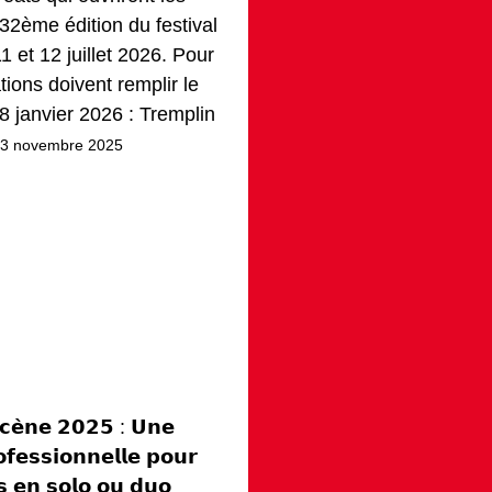
a 32ème édition du festival
1 et 12 juillet 2026. Pour
ations doivent remplir le
 8 janvier 2026 : Tremplin
 13 novembre 2025
𝗰𝗲̀𝗻𝗲 𝟮𝟬𝟮𝟱 : 𝗨𝗻𝗲
𝗳𝗲𝘀𝘀𝗶𝗼𝗻𝗻𝗲𝗹𝗹𝗲 𝗽𝗼𝘂𝗿
𝘀 𝗲𝗻 𝘀𝗼𝗹𝗼 𝗼𝘂 𝗱𝘂𝗼