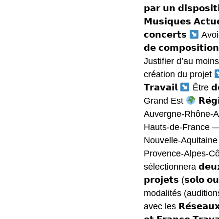
𝗽𝗮𝗿 𝘂𝗻 𝗱𝗶𝘀𝗽𝗼𝘀𝗶
𝗠𝘂𝘀𝗶𝗾𝘂𝗲𝘀 𝗔𝗰𝘁𝘂
𝗰𝗼𝗻𝗰𝗲𝗿𝘁𝘀
Avoir
𝗱𝗲 𝗰𝗼𝗺𝗽𝗼𝘀𝗶𝘁𝗶𝗼𝗻
Justifier d’au moins 
création du projet
𝗧𝗿𝗮𝘃𝗮𝗶𝗹
Être 𝗱𝗼
Grand Est
𝗥𝗲́𝗴
Auvergne-Rhône-A
Hauts-de-France —
Nouvelle-Aquitain
Provence-Alpes-Cô
sélectionnera 𝗱𝗲𝘂𝘅 
𝗽𝗿𝗼𝗷𝗲𝘁𝘀 (𝘀𝗼𝗹𝗼 
modalités (auditions
avec les 𝗥𝗲́𝘀𝗲𝗮𝘂𝘅 