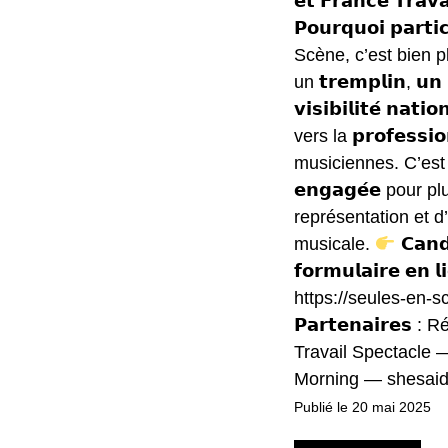
𝗲𝘁 𝗙𝗿𝗮𝗻𝗰𝗲 𝗧𝗿𝗮𝘃𝗮
𝗣𝗼𝘂𝗿𝗾𝘂𝗼𝗶 𝗽𝗮𝗿𝘁
Scène, c’est bien p
un 𝘁𝗿𝗲𝗺𝗽𝗹𝗶𝗻, 𝘂𝗻 
𝘃𝗶𝘀𝗶𝗯𝗶𝗹𝗶𝘁𝗲́ 𝗻𝗮
vers la 𝗽𝗿𝗼𝗳𝗲𝘀𝘀𝗶
musiciennes. C’est a
𝗲𝗻𝗴𝗮𝗴𝗲́𝗲 pour plus
représentation et d’𝗲
musicale.
𝗖𝗮𝗻𝗱
𝗳𝗼𝗿𝗺𝘂𝗹𝗮𝗶𝗿𝗲 𝗲𝗻 𝗹
https://seules-en-s
𝗣𝗮𝗿𝘁𝗲𝗻𝗮𝗶𝗿𝗲
Travail Spectacle 
Morning — shesaid
Publié le 20 mai 2025