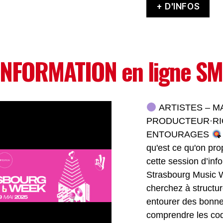
+ D'INFOS
INFORMATION en ligne S
ARTISTES – M
PRODUCTEUR·RIC
ENTOURAGES
qu'est ce qu'on pr
cette session d’inf
Strasbourg Music
cherchez à structur
entourer des bonn
comprendre les cod