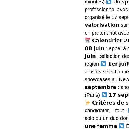
minutes)
Un 𝘀𝗽𝗲
professionnel avec 1
organisé le 17 se
𝘃𝗮𝗹𝗼𝗿𝗶𝘀𝗮𝘁𝗶𝗼𝗻 s
en partenariat avec 𝘀
𝗖𝗮𝗹𝗲𝗻𝗱𝗿𝗶𝗲𝗿 
𝟬𝟴 𝗷𝘂𝗶𝗻 : appel
𝗝𝘂𝗶𝗻 : sélection
région
𝟭𝗲𝗿 𝗷𝘂
artistes sélectionn
showcases au New 
𝘀𝗲𝗽𝘁𝗲𝗺𝗯𝗿𝗲 : 
(Paris)
𝟭𝟳 𝘀𝗲
𝗖𝗿𝗶𝘁𝗲̀𝗿𝗲𝘀 𝗱𝗲 
candidater, il faut :
solo ou un duo dont le 
𝘂𝗻𝗲 𝗳𝗲𝗺𝗺𝗲
Êt