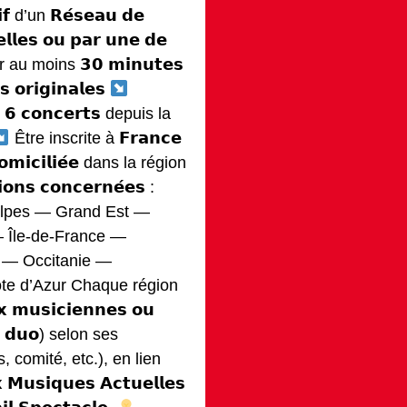
𝗶𝗳 d’un 𝗥𝗲́𝘀𝗲𝗮𝘂 𝗱𝗲
𝗹𝗹𝗲𝘀 𝗼𝘂 𝗽𝗮𝗿 𝘂𝗻𝗲 𝗱𝗲
 au moins 𝟯𝟬 𝗺𝗶𝗻𝘂𝘁𝗲𝘀
 𝗼𝗿𝗶𝗴𝗶𝗻𝗮𝗹𝗲𝘀
 𝗰𝗼𝗻𝗰𝗲𝗿𝘁𝘀 depuis la
Être inscrite à 𝗙𝗿𝗮𝗻𝗰𝗲
𝗺𝗶𝗰𝗶𝗹𝗶𝗲́𝗲 dans la région
𝗼𝗻𝘀 𝗰𝗼𝗻𝗰𝗲𝗿𝗻𝗲́𝗲𝘀 :
lpes — Grand Est —
 Île-de-France —
e — Occitanie —
te d’Azur Chaque région
𝗺𝘂𝘀𝗶𝗰𝗶𝗲𝗻𝗻𝗲𝘀 𝗼𝘂
𝗼𝘂 𝗱𝘂𝗼) selon ses
, comité, etc.), en lien
𝗠𝘂𝘀𝗶𝗾𝘂𝗲𝘀 𝗔𝗰𝘁𝘂𝗲𝗹𝗹𝗲𝘀