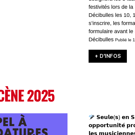
festivités lors de l
Décibulles les 10, 1
s’inscrire, les form
formulaire avant le
Décibulles
Publié le
+ D'INFOS
CÈNE 2025
𝗦𝗲𝘂𝗹𝗲(𝘀) 𝗲𝗻 𝗦
𝗼𝗽𝗽𝗼𝗿𝘁𝘂𝗻𝗶𝘁𝗲́ 𝗽𝗿
𝗹𝗲𝘀 𝗺𝘂𝘀𝗶𝗰𝗶𝗲𝗻𝗻𝗲