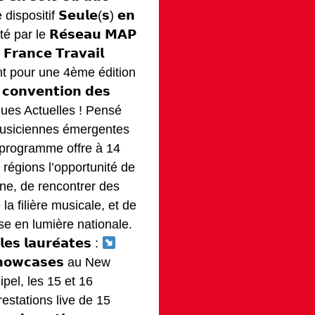
e dispositif 𝗦𝗲𝘂𝗹𝗲(𝘀) 𝗲𝗻
rté par le 𝗥𝗲́𝘀𝗲𝗮𝘂 𝗠𝗔𝗣
𝗮𝗻𝗰𝗲 𝗧𝗿𝗮𝘃𝗮𝗶𝗹
evient pour une 4ème édition
𝗻𝘃𝗲𝗻𝘁𝗶𝗼𝗻 𝗱𝗲𝘀
iques Actuelles ! Pensé
musiciennes émergentes
 programme offre à 14
 régions l’opportunité de
ne, de rencontrer des
la filière musicale, et de
se en lumière nationale.
 𝗹𝗲𝘀 𝗹𝗮𝘂𝗿𝗲́𝗮𝘁𝗲𝘀 :
𝗼𝘄𝗰𝗮𝘀𝗲𝘀 au New
ipel, les 15 et 16
estations live de 15