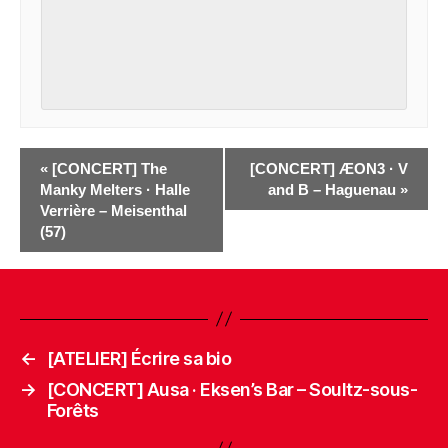
«
[CONCERT] The
[CONCERT] ÆON3 · V
Manky Melters · Halle
and B – Haguenau
»
Verrière – Meisenthal
(57)
←
[ATELIER] Écrire sa bio
→
[CONCERT] Ausa · Eksen’s Bar – Soultz-sous-
Forêts