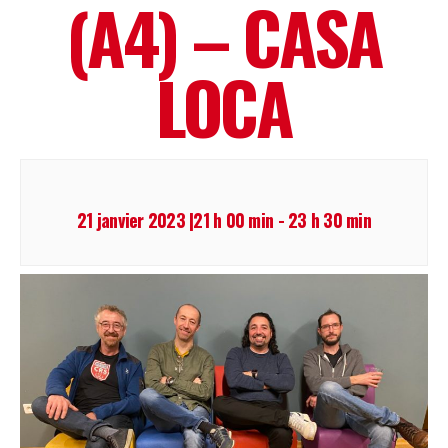
(A4) – CASA
LOCA
21 janvier 2023 |21 h 00 min
-
23 h 30 min