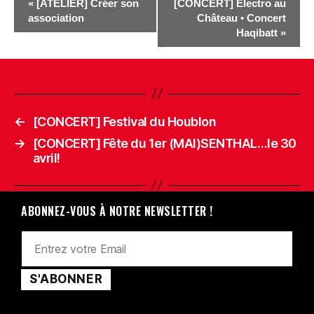
«
[ATELIER] Créer son
[CONCERT] Électro au
association
Château • Concert
Haqibatt
»
←
[CONCERT] Festival du Houblon
→
[CONCERT] Fête du 1er (MAI)SENTHAL…le 30
avril!
ABONNEZ-VOUS À NOTRE NEWSLETTER !