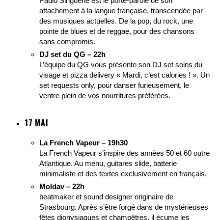
Paulo Singuerlé est le porte-parole de son
attachement à la langue française, transcendée par
des musiques actuelles. De la pop, du rock, une
pointe de blues et de reggae, pour des chansons
sans compromis.
DJ set du QG – 22h
L’équipe du QG vous présente son DJ set soins du
visage et pizza delivery « Mardi, c’est calories ! ». Un
set requests only, pour danser furieusement, le
ventre plein de vos nourritures préférées.
17 MAI
La French Vapeur – 19h30
La French Vapeur s’inspire des années 50 et 60 outre
Atlantique. Au menu, guitares slide, batterie
minimaliste et des textes exclusivement en français.
Moldav – 22h
beatmaker et sound designer originaire de
Strasbourg. Après s’être forgé dans de mystérieuses
fêtes dionysiaques et champêtres, il écume les