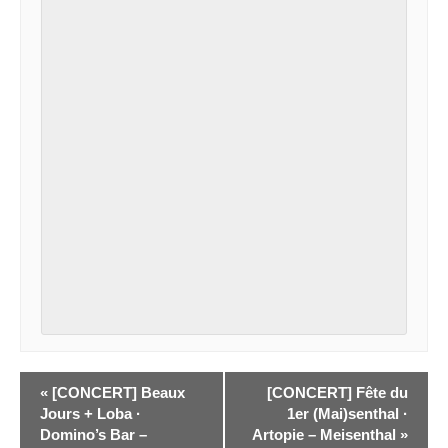
«
[CONCERT] Beaux
[CONCERT] Fête du
Jours + Loba ·
1er (Mai)senthal ·
Domino’s Bar –
Artopie – Meisenthal
»