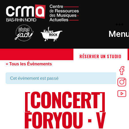
Men
RÉSERVER UN STUDIO
« Tous les Évènements
Cet évènement est passé
[CONCERT]
FORYOU · V