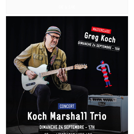
6€ à 14€