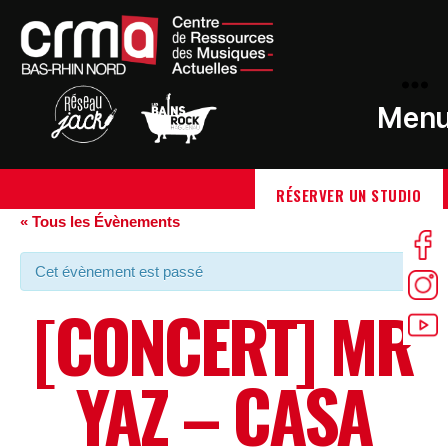
Men
RÉSERVER UN STUDIO
« Tous les Évènements
Cet évènement est passé
[CONCERT] MR
YAZ – CASA