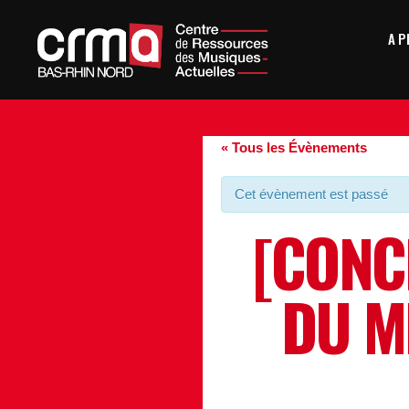
A 
« Tous les Évènements
Cet évènement est passé
[CONC
DU M