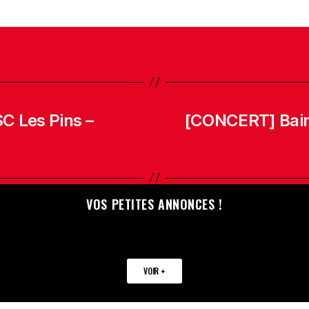
C Les Pins –
[CONCERT] Bains
VOS PETITES ANNONCES !
VOIR +