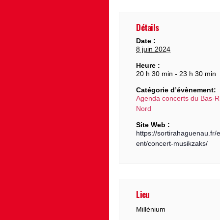
Détails
Date :
8 juin 2024
Heure :
20 h 30 min - 23 h 30 min
Catégorie d’évènement:
Agenda concerts du Bas-R
Nord
Site Web :
https://sortirahaguenau.fr
ent/concert-musikzaks/
Lieu
Millénium