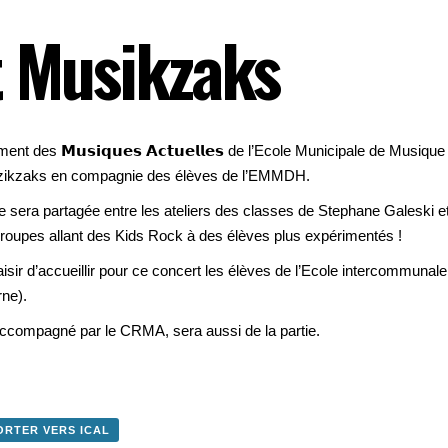
 Musikzaks
nt des 𝗠𝘂𝘀𝗶𝗾𝘂𝗲𝘀 𝗔𝗰𝘁𝘂𝗲𝗹𝗹𝗲𝘀 de l’Ecole Municipale de Mus
uzikzaks en compagnie des élèves de l’EMMDH.
ne sera partagée entre les ateliers des classes de Stephane Galeski 
groupes allant des Kids Rock à des élèves plus expérimentés !
sir d’accueillir pour ce concert les élèves de l’Ecole intercommuna
rne).
ccompagné par le CRMA, sera aussi de la partie.
ORTER VERS ICAL