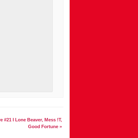
 #21 I Lone Beaver, Mess !T,
Good Fortune
»