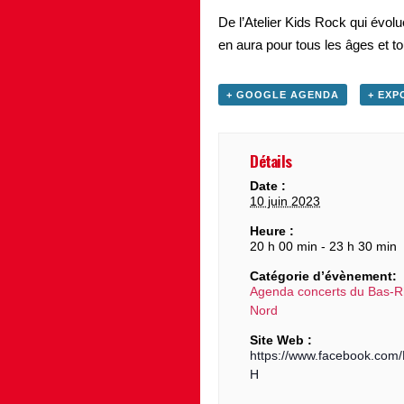
De l’Atelier Kids Rock qui évo
en aura pour tous les âges et to
+ GOOGLE AGENDA
+ EXP
Détails
Date :
10 juin 2023
Heure :
20 h 00 min - 23 h 30 min
Catégorie d’évènement:
Agenda concerts du Bas-R
Nord
Site Web :
https://www.facebook.co
H