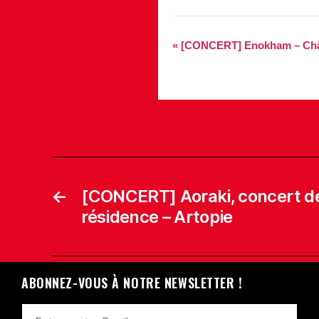
«
[CONCERT] Enokham – Chât
←
[CONCERT] Aoraki, concert de
résidence – Artopie
ABONNEZ-VOUS À NOTRE NEWSLETTER !