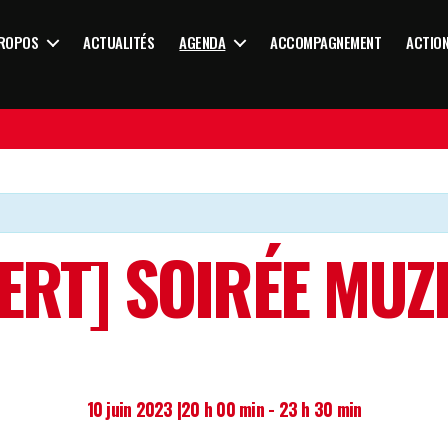
PROPOS
ACTUALITÉS
AGENDA
ACCOMPAGNEMENT
ACTIO
ERT] SOIRÉE MUZ
10 juin 2023 |20 h 00 min
-
23 h 30 min