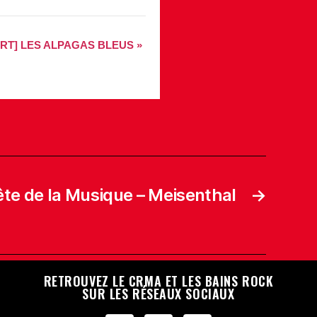
RT] LES ALPAGAS BLEUS
»
e de la Musique – Meisenthal
→
RETROUVEZ LE CRMA ET LES BAINS ROCK
SUR LES RÉSEAUX SOCIAUX