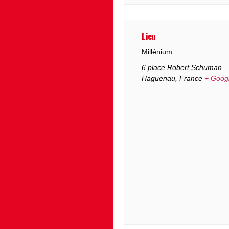
Lieu
Millénium
6 place Robert Schuman
Haguenau
,
France
+ Goog