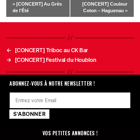
«
[CONCERT] Au Grès
[CONCERT] Couleur
de l’Été
Coton – Haguenau
»
←
[CONCERT] Triboc au CK Bar
→
[CONCERT] Festival du Houblon
ABONNEZ-VOUS À NOTRE NEWSLETTER !
VOS PETITES ANNONCES !