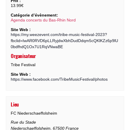
Prix :
13.99€
Catégorie d’évènement:
Agenda concerts du Bas-Rhin Nord
Site Web :
https://my.weezevent.com/tribe-music-festival-2023?
fbclid=IwAR0RVD6pLLRyjdwXbhDudDdqm5cQKlKZz6p9lU
0bdfhdQ1Ox7U1RqVNwaBE
Organisateur
Tribe Festival
Site Web :
https://www.facebook.com/TribeMusicFestival/photos
Lieu
FC Niederschaeffolsheim
Rue du Stade
Niederschaeffolsheim
,
67500
France