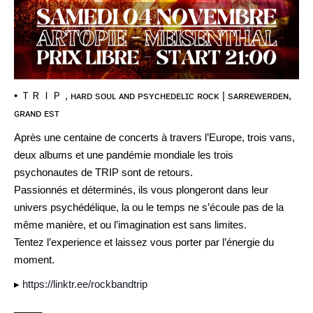
• ＴＲＩＰ , ʜᴀʀᴅ sᴏᴜʟ ᴀɴᴅ ᴘsʏᴄʜᴇᴅᴇʟɪᴄ ʀᴏᴄᴋ | sᴀʀʀᴇᴡᴇʀᴅᴇɴ,
ɢʀᴀɴᴅ ᴇsᴛ
Après une centaine de concerts à travers l’Europe, trois vans,
deux albums et une pandémie mondiale les trois
psychonautes de TRIP sont de retours.
Passionnés et déterminés, ils vous plongeront dans leur
univers psychédélique, la ou le temps ne s’écoule pas de la
même manière, et ou l’imagination est sans limites.
Tentez l’experience et laissez vous porter par l’énergie du
moment.
▸
https://linktr.ee/rockbandtrip
_____