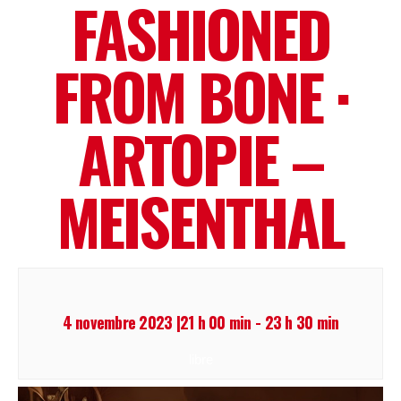
FASHIONED
FROM BONE ·
ARTOPIE –
MEISENTHAL
4 novembre 2023 |21 h 00 min
-
23 h 30 min
libre