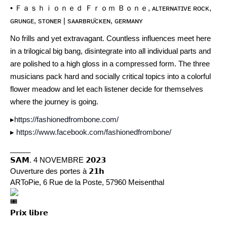
• Ｆａｓｈｉｏｎｅｄ Ｆｒｏｍ Ｂｏｎｅ, ᴀʟᴛᴇʀɴᴀᴛɪᴠᴇ ʀᴏᴄᴋ,
ɢʀᴜɴɢᴇ, sᴛᴏɴᴇʀ | sᴀᴀʀʙʀᴜ̈ᴄᴋᴇɴ, ɢᴇʀᴍᴀɴʏ
No frills and yet extravagant. Countless influences meet here
in a trilogical big bang, disintegrate into all individual parts and
are polished to a high gloss in a compressed form. The three
musicians pack hard and socially critical topics into a colorful
flower meadow and let each listener decide for themselves
where the journey is going.
▸
https://fashionedfrombone.com/
▸
https://www.facebook.com/fashionedfrombone/
_____
𝗦𝗔𝗠. 4 NOVEMBRE 𝟮𝟬𝟮𝟯
Ouverture des portes à 𝟮𝟭𝗵
ARToPie, 6 Rue de la Poste, 57960 Meisenthal
𝗣𝗿𝗶𝘅 𝗹𝗶𝗯𝗿𝗲
_____