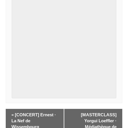
«
[CONCERT] Ernest ·
[MASTERCLASS]
La Nef de
Yorgui Loeffler ·
Wissembourg
Médiathèque de