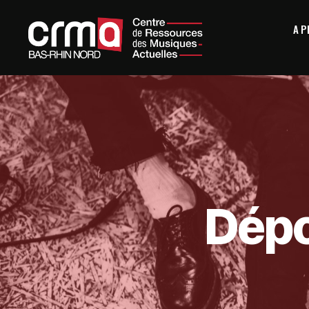
A 
Dépo