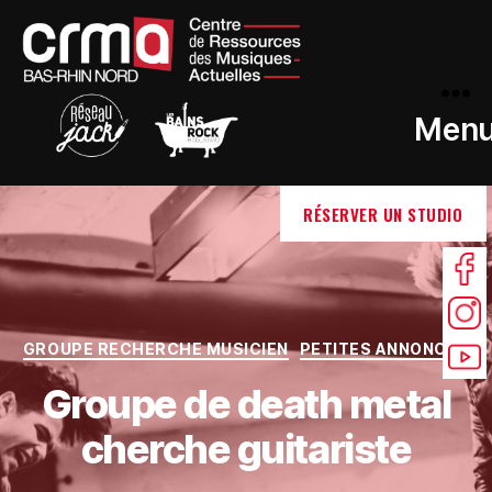
Men
RÉSERVER UN STUDIO
GROUPE RECHERCHE MUSICIEN
PETITES ANNONCES
Groupe de death metal
cherche guitariste