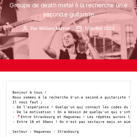
Groupe de death metal à la recherche un.e
second.e guitariste
Par
William Matter
12 juillet 2022
Bonjour à tous ! 

Nous sommes à la recherche d'un.e second.e guitariste ! Ay
Il nous faut ; 

- De l'expérience ! Quelqu'un qui connait les codes du Dea
- De la motivation ! On a besoin de quelqu'un qui s'intègr
- 
Entre Strasbourg et Haguenau ! Les répètes aurons lieu
- Entre 18 et 30ans ! On n'est pas sectaire mais on aimera
Secteur : Haguenau - Strasbourg
