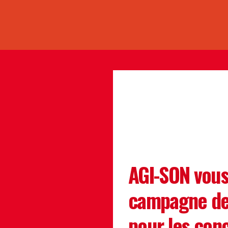
AGI-SON vous
campagne de 
pour les conce