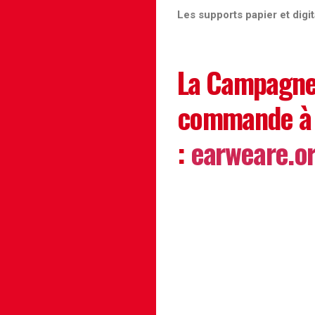
Les supports papier et digit
La Campagne 
commande à 
:
earweare.o