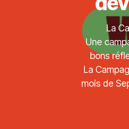
dev
La Ca
Une campag
bons réfl
La Campagn
mois de Sep