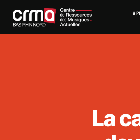
A 
La c