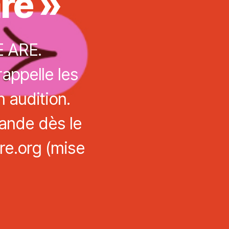
re »
E ARE.
appelle les
 audition.
ande dès le
re.org (mise