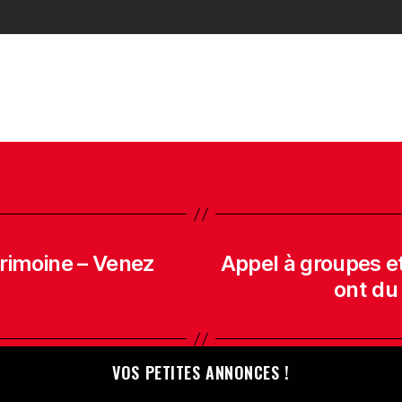
rimoine – Venez
Appel à groupes e
ont du
VOS PETITES ANNONCES !