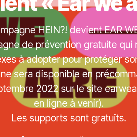
ient « Ear we a
mpagne HEIN?! devient EAR W
ne de prévention gratuite qui r
exes à adopter pour protéger son
e sera disponible en précomm
tembre 2022 sur le site earwea
en ligne à venir).
Les supports sont gratuits.