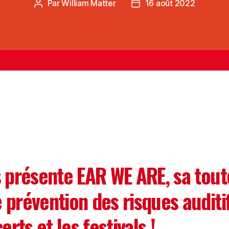
Par
William Matter
16 août 2022
 présente EAR WE ARE, sa tout
prévention des risques auditif
rts et les festivals !