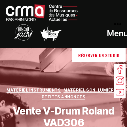
Men
RÉSERVER UN STUDIO
MATÉRIEL INSTRUMENTS
MATÉRIEL SON, LUMIÈRE...
PETITES ANNONCES
Vente V-Drum Roland
VAD306