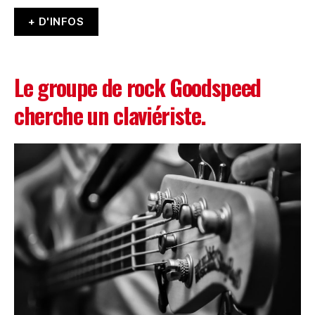
+ D'INFOS
Le groupe de rock Goodspeed
cherche un claviériste.