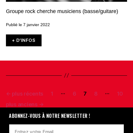
Groupe rock cherche musiciens (basse/guitare)
Publié le 7 janvier 2022
+ D'INFOS
…
…
←
plus récents
1
6
7
8
10
plus anciens
→
ABONNEZ-VOUS À NOTRE NEWSLETTER !